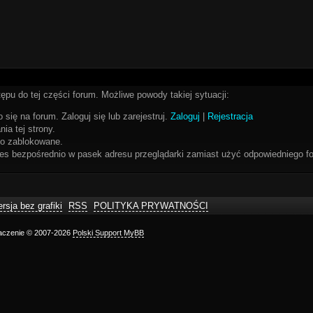
ępu do tej części forum. Możliwe powody takiej sytuacji:
 się na forum. Zaloguj się lub zarejestruj.
Zaloguj
|
Rejestracja
ia tej strony.
bo zablokowane.
res bezpośrednio w pasek adresu przeglądarki zamiast użyć odpowiedniego fo
rsja bez grafiki
RSS
POLITYKA PRYWATNOŚCI
maczenie © 2007-2026
Polski Support MyBB