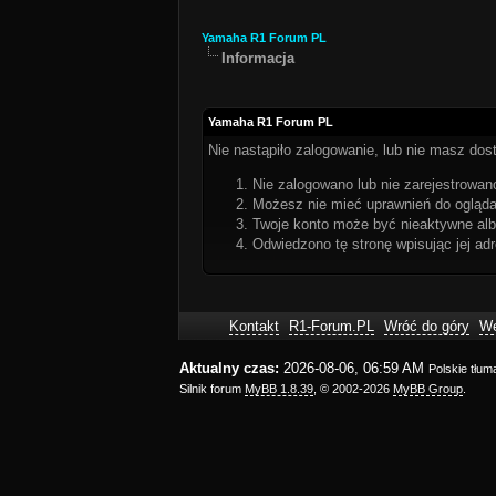
Yamaha R1 Forum PL
Informacja
Yamaha R1 Forum PL
Nie nastąpiło zalogowanie, lub nie masz dost
Nie zalogowano lub nie zarejestrowano
Możesz nie mieć uprawnień do oglądan
Twoje konto może być nieaktywne al
Odwiedzono tę stronę wpisując jej ad
Kontakt
R1-Forum.PL
Wróć do góry
We
Aktualny czas:
2026-08-06, 06:59 AM
Polskie tłu
Silnik forum
MyBB 1.8.39
, © 2002-2026
MyBB Group
.