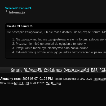
Yamaha R1 Forum PL
Informacja
Yamaha R1 Forum PL
Nie nastąpiło zalogowanie, lub nie masz dostępu do tej części forum. Mo
Nie zalogowano lub nie zarejestrowano się na forum. Zaloguj się l
Możesz nie mieć uprawnień do oglądania tej strony.
Twoje konto może być nieaktywne albo zablokowane.
Odwiedzono tę stronę wpisując jej adres bezpośrednio w pasek a
Kontakt
R1-Forum.PL
Wróć do góry
Wersja bez grafiki
RSS
POL
Aktualny czas:
2026-08-07, 01:24 PM
Polskie tłumaczenie © 2007-2026
Polski Sup
Silnik forum
MyBB 1.8.39
, © 2002-2026
MyBB Group
.