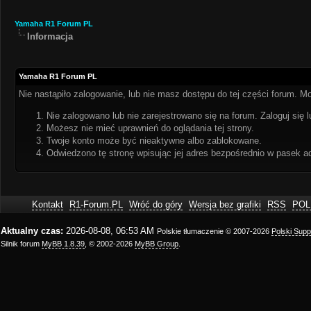
Yamaha R1 Forum PL
Informacja
Yamaha R1 Forum PL
Nie nastąpiło zalogowanie, lub nie masz dostępu do tej części forum. Mo
Nie zalogowano lub nie zarejestrowano się na forum. Zaloguj się l
Możesz nie mieć uprawnień do oglądania tej strony.
Twoje konto może być nieaktywne albo zablokowane.
Odwiedzono tę stronę wpisując jej adres bezpośrednio w pasek a
Kontakt
R1-Forum.PL
Wróć do góry
Wersja bez grafiki
RSS
POL
Aktualny czas:
2026-08-08, 06:53 AM
Polskie tłumaczenie © 2007-2026
Polski Sup
Silnik forum
MyBB 1.8.39
, © 2002-2026
MyBB Group
.