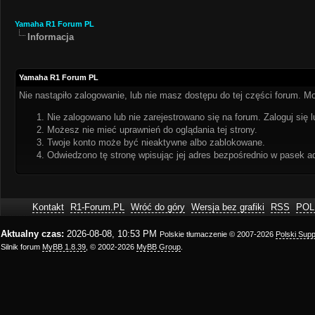
Yamaha R1 Forum PL
Informacja
Yamaha R1 Forum PL
Nie nastąpiło zalogowanie, lub nie masz dostępu do tej części forum. Mo
Nie zalogowano lub nie zarejestrowano się na forum. Zaloguj się l
Możesz nie mieć uprawnień do oglądania tej strony.
Twoje konto może być nieaktywne albo zablokowane.
Odwiedzono tę stronę wpisując jej adres bezpośrednio w pasek a
Kontakt
R1-Forum.PL
Wróć do góry
Wersja bez grafiki
RSS
POL
Aktualny czas:
2026-08-08, 10:53 PM
Polskie tłumaczenie © 2007-2026
Polski Sup
Silnik forum
MyBB 1.8.39
, © 2002-2026
MyBB Group
.