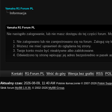
Yamaha R1 Forum PL
Informacja
Yamaha R1 Forum PL
Nie nastąpiło zalogowanie, lub nie masz dostępu do tej części forum. Mo
Nie zalogowano lub nie zarejestrowano się na forum. Zaloguj się l
Możesz nie mieć uprawnień do oglądania tej strony.
Twoje konto może być nieaktywne albo zablokowane.
Odwiedzono tę stronę wpisując jej adres bezpośrednio w pasek a
Kontakt
R1-Forum.PL
Wróć do góry
Wersja bez grafiki
RSS
POL
Aktualny czas:
2026-08-09, 11:40 AM
Polskie tłumaczenie © 2007-2026
Polski Sup
Silnik forum
MyBB 1.8.39
, © 2002-2026
MyBB Group
.