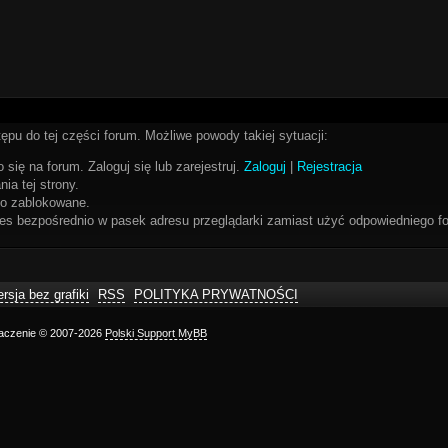
ępu do tej części forum. Możliwe powody takiej sytuacji:
 się na forum. Zaloguj się lub zarejestruj.
Zaloguj
|
Rejestracja
ia tej strony.
bo zablokowane.
res bezpośrednio w pasek adresu przeglądarki zamiast użyć odpowiedniego fo
rsja bez grafiki
RSS
POLITYKA PRYWATNOŚCI
maczenie © 2007-2026
Polski Support MyBB