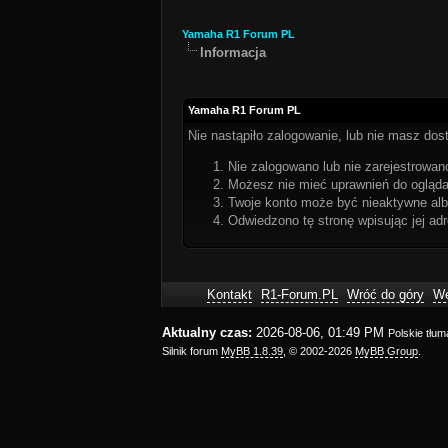
Yamaha R1 Forum PL
Informacja
Yamaha R1 Forum PL
Nie nastąpiło zalogowanie, lub nie masz dost
Nie zalogowano lub nie zarejestrowano
Możesz nie mieć uprawnień do oglądan
Twoje konto może być nieaktywne al
Odwiedzono tę stronę wpisując jej ad
Kontakt
R1-Forum.PL
Wróć do góry
We
Aktualny czas:
2026-08-06, 01:49 PM
Polskie tłu
Silnik forum
MyBB 1.8.39
, © 2002-2026
MyBB Group
.