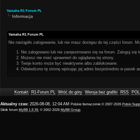
Yamaha R1 Forum PL
Informacja
Yamaha R1 Forum PL
Nie nastąpiło zalogowanie, lub nie masz dostępu do tej części forum. Mo
Nie zalogowano lub nie zarejestrowano się na forum. Zaloguj się l
Możesz nie mieć uprawnień do oglądania tej strony.
Twoje konto może być nieaktywne albo zablokowane.
Odwiedzono tę stronę wpisując jej adres bezpośrednio w pasek a
Kontakt
R1-Forum.PL
Wróć do góry
Wersja bez grafiki
RSS
POL
Aktualny czas:
2026-08-08, 12:04 AM
Polskie tłumaczenie © 2007-2026
Polski Sup
Silnik forum
MyBB 1.8.39
, © 2002-2026
MyBB Group
.