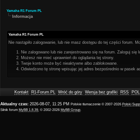
Yamaha R1 Forum PL
Informacja
Yamaha R1 Forum PL
Nie nastąpiło zalogowanie, lub nie masz dostępu do tej części forum. Mo
Nie zalogowano lub nie zarejestrowano się na forum. Zaloguj się l
Możesz nie mieć uprawnień do oglądania tej strony.
Twoje konto może być nieaktywne albo zablokowane.
Odwiedzono tę stronę wpisując jej adres bezpośrednio w pasek a
Kontakt
R1-Forum.PL
Wróć do góry
Wersja bez grafiki
RSS
POL
Aktualny czas:
2026-08-07, 11:25 PM
Polskie tłumaczenie © 2007-2026
Polski Sup
Silnik forum
MyBB 1.8.39
, © 2002-2026
MyBB Group
.