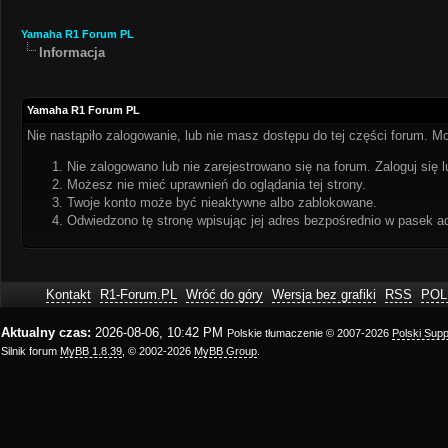
Yamaha R1 Forum PL
Informacja
Yamaha R1 Forum PL
Nie nastąpiło zalogowanie, lub nie masz dostępu do tej części forum. Mo
Nie zalogowano lub nie zarejestrowano się na forum. Zaloguj się l
Możesz nie mieć uprawnień do oglądania tej strony.
Twoje konto może być nieaktywne albo zablokowane.
Odwiedzono tę stronę wpisując jej adres bezpośrednio w pasek a
Kontakt
R1-Forum.PL
Wróć do góry
Wersja bez grafiki
RSS
POL
Aktualny czas:
2026-08-06, 10:42 PM
Polskie tłumaczenie © 2007-2026
Polski Sup
Silnik forum
MyBB 1.8.39
, © 2002-2026
MyBB Group
.