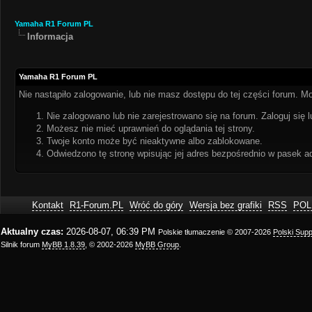
Yamaha R1 Forum PL
Informacja
Yamaha R1 Forum PL
Nie nastąpiło zalogowanie, lub nie masz dostępu do tej części forum. Mo
Nie zalogowano lub nie zarejestrowano się na forum. Zaloguj się l
Możesz nie mieć uprawnień do oglądania tej strony.
Twoje konto może być nieaktywne albo zablokowane.
Odwiedzono tę stronę wpisując jej adres bezpośrednio w pasek a
Kontakt
R1-Forum.PL
Wróć do góry
Wersja bez grafiki
RSS
POL
Aktualny czas:
2026-08-07, 06:39 PM
Polskie tłumaczenie © 2007-2026
Polski Sup
Silnik forum
MyBB 1.8.39
, © 2002-2026
MyBB Group
.