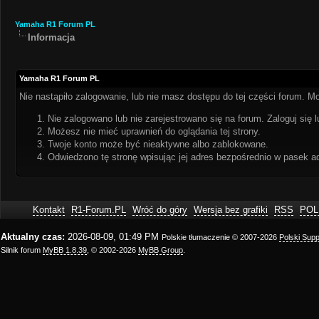
Yamaha R1 Forum PL
Informacja
Yamaha R1 Forum PL
Nie nastąpiło zalogowanie, lub nie masz dostępu do tej części forum. Mo
Nie zalogowano lub nie zarejestrowano się na forum. Zaloguj się l
Możesz nie mieć uprawnień do oglądania tej strony.
Twoje konto może być nieaktywne albo zablokowane.
Odwiedzono tę stronę wpisując jej adres bezpośrednio w pasek a
Kontakt
R1-Forum.PL
Wróć do góry
Wersja bez grafiki
RSS
POL
Aktualny czas:
2026-08-09, 01:49 PM
Polskie tłumaczenie © 2007-2026
Polski Sup
Silnik forum
MyBB 1.8.39
, © 2002-2026
MyBB Group
.