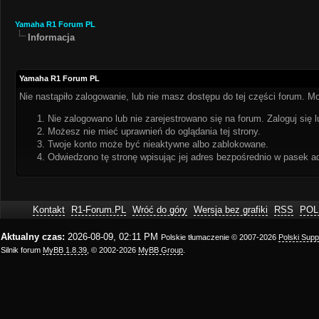
Yamaha R1 Forum PL
Informacja
Yamaha R1 Forum PL
Nie nastąpiło zalogowanie, lub nie masz dostępu do tej części forum. Mo
Nie zalogowano lub nie zarejestrowano się na forum. Zaloguj się l
Możesz nie mieć uprawnień do oglądania tej strony.
Twoje konto może być nieaktywne albo zablokowane.
Odwiedzono tę stronę wpisując jej adres bezpośrednio w pasek a
Kontakt
R1-Forum.PL
Wróć do góry
Wersja bez grafiki
RSS
POL
Aktualny czas:
2026-08-09, 02:11 PM
Polskie tłumaczenie © 2007-2026
Polski Sup
Silnik forum
MyBB 1.8.39
, © 2002-2026
MyBB Group
.