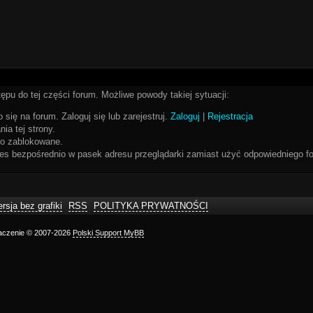
ępu do tej części forum. Możliwe powody takiej sytuacji:
 się na forum. Zaloguj się lub zarejestruj.
Zaloguj
|
Rejestracja
ia tej strony.
bo zablokowane.
res bezpośrednio w pasek adresu przeglądarki zamiast użyć odpowiedniego fo
rsja bez grafiki
RSS
POLITYKA PRYWATNOŚCI
maczenie © 2007-2026
Polski Support MyBB