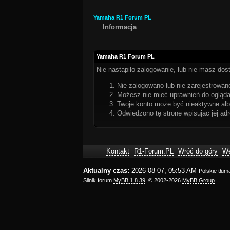
Yamaha R1 Forum PL
Informacja
Yamaha R1 Forum PL
Nie nastąpiło zalogowanie, lub nie masz dost
Nie zalogowano lub nie zarejestrowano
Możesz nie mieć uprawnień do oglądan
Twoje konto może być nieaktywne al
Odwiedzono tę stronę wpisując jej ad
Kontakt
R1-Forum.PL
Wróć do góry
We
Aktualny czas:
2026-08-07, 05:53 AM
Polskie tłu
Silnik forum
MyBB 1.8.39
, © 2002-2026
MyBB Group
.