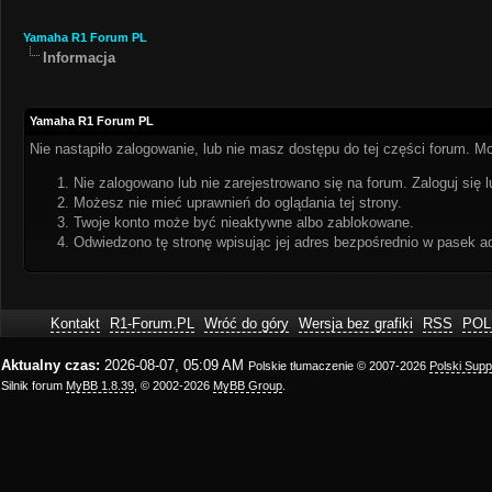
Yamaha R1 Forum PL
Informacja
Yamaha R1 Forum PL
Nie nastąpiło zalogowanie, lub nie masz dostępu do tej części forum. Mo
Nie zalogowano lub nie zarejestrowano się na forum. Zaloguj się l
Możesz nie mieć uprawnień do oglądania tej strony.
Twoje konto może być nieaktywne albo zablokowane.
Odwiedzono tę stronę wpisując jej adres bezpośrednio w pasek a
Kontakt
R1-Forum.PL
Wróć do góry
Wersja bez grafiki
RSS
POL
Aktualny czas:
2026-08-07, 05:09 AM
Polskie tłumaczenie © 2007-2026
Polski Sup
Silnik forum
MyBB 1.8.39
, © 2002-2026
MyBB Group
.