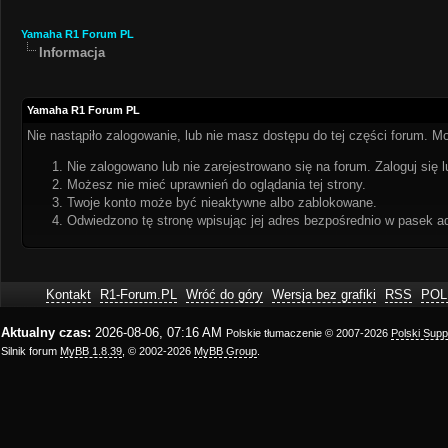
Yamaha R1 Forum PL
Informacja
Yamaha R1 Forum PL
Nie nastąpiło zalogowanie, lub nie masz dostępu do tej części forum. Mo
Nie zalogowano lub nie zarejestrowano się na forum. Zaloguj się l
Możesz nie mieć uprawnień do oglądania tej strony.
Twoje konto może być nieaktywne albo zablokowane.
Odwiedzono tę stronę wpisując jej adres bezpośrednio w pasek a
Kontakt
R1-Forum.PL
Wróć do góry
Wersja bez grafiki
RSS
POL
Aktualny czas:
2026-08-06, 07:16 AM
Polskie tłumaczenie © 2007-2026
Polski Sup
Silnik forum
MyBB 1.8.39
, © 2002-2026
MyBB Group
.