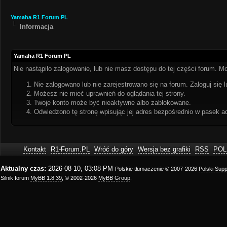
Yamaha R1 Forum PL
Informacja
Yamaha R1 Forum PL
Nie nastąpiło zalogowanie, lub nie masz dostępu do tej części forum. Mo
Nie zalogowano lub nie zarejestrowano się na forum. Zaloguj się l
Możesz nie mieć uprawnień do oglądania tej strony.
Twoje konto może być nieaktywne albo zablokowane.
Odwiedzono tę stronę wpisując jej adres bezpośrednio w pasek a
Kontakt
R1-Forum.PL
Wróć do góry
Wersja bez grafiki
RSS
POL
Aktualny czas:
2026-08-10, 03:08 PM
Polskie tłumaczenie © 2007-2026
Polski Sup
Silnik forum
MyBB 1.8.39
, © 2002-2026
MyBB Group
.