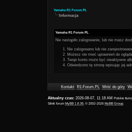
Yamaha R1 Forum PL
Informacja
Yamaha R1 Forum PL
Nie nastąpiło zalogowanie, lub nie masz dost
Nie zalogowano lub nie zarejestrowano
Możesz nie mieć uprawnień do oglądan
Twoje konto może być nieaktywne al
Odwiedzono tę stronę wpisując jej ad
Kontakt
R1-Forum.PL
Wróć do góry
We
Aktualny czas:
2026-08-07, 11:18 AM
Polskie tłu
Silnik forum
MyBB 1.8.39
, © 2002-2026
MyBB Group
.