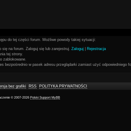
ępu do tej części forum. Możliwe powody takiej sytuacji:
 się na forum. Zaloguj się lub zarejestruj.
Zaloguj
|
Rejestracja
ia tej strony.
bo zablokowane.
res bezpośrednio w pasek adresu przeglądarki zamiast użyć odpowiedniego fo
rsja bez grafiki
RSS
POLITYKA PRYWATNOŚCI
maczenie © 2007-2026
Polski Support MyBB