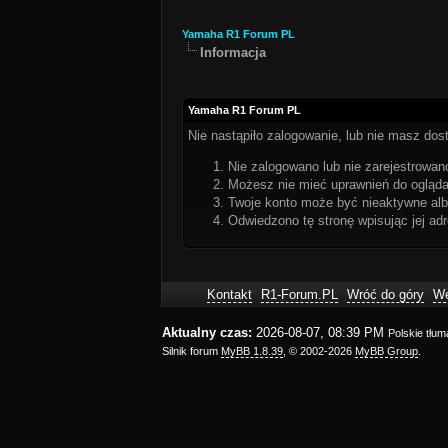
Yamaha R1 Forum PL
Informacja
Yamaha R1 Forum PL
Nie nastąpiło zalogowanie, lub nie masz dost
Nie zalogowano lub nie zarejestrowano
Możesz nie mieć uprawnień do oglądan
Twoje konto może być nieaktywne al
Odwiedzono tę stronę wpisując jej ad
Kontakt
R1-Forum.PL
Wróć do góry
We
Aktualny czas:
2026-08-07, 08:39 PM
Polskie tłu
Silnik forum
MyBB 1.8.39
, © 2002-2026
MyBB Group
.