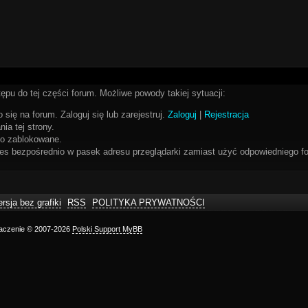
ępu do tej części forum. Możliwe powody takiej sytuacji:
 się na forum. Zaloguj się lub zarejestruj.
Zaloguj
|
Rejestracja
ia tej strony.
bo zablokowane.
res bezpośrednio w pasek adresu przeglądarki zamiast użyć odpowiedniego fo
rsja bez grafiki
RSS
POLITYKA PRYWATNOŚCI
maczenie © 2007-2026
Polski Support MyBB