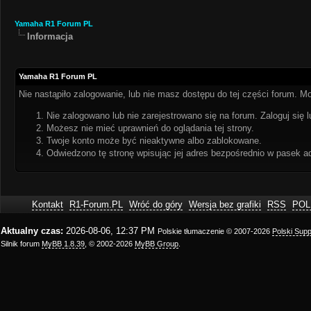
Yamaha R1 Forum PL
Informacja
Yamaha R1 Forum PL
Nie nastąpiło zalogowanie, lub nie masz dostępu do tej części forum. Mo
Nie zalogowano lub nie zarejestrowano się na forum. Zaloguj się l
Możesz nie mieć uprawnień do oglądania tej strony.
Twoje konto może być nieaktywne albo zablokowane.
Odwiedzono tę stronę wpisując jej adres bezpośrednio w pasek a
Kontakt
R1-Forum.PL
Wróć do góry
Wersja bez grafiki
RSS
POL
Aktualny czas:
2026-08-06, 12:37 PM
Polskie tłumaczenie © 2007-2026
Polski Sup
Silnik forum
MyBB 1.8.39
, © 2002-2026
MyBB Group
.