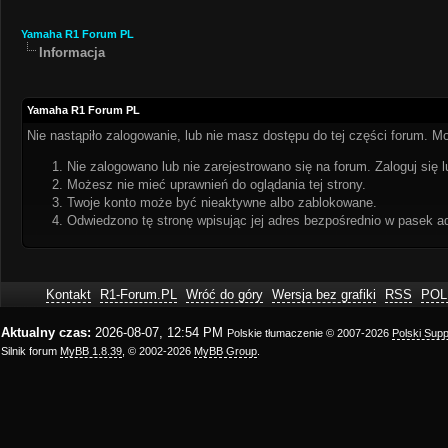
Yamaha R1 Forum PL
Informacja
Yamaha R1 Forum PL
Nie nastąpiło zalogowanie, lub nie masz dostępu do tej części forum. Mo
Nie zalogowano lub nie zarejestrowano się na forum. Zaloguj się l
Możesz nie mieć uprawnień do oglądania tej strony.
Twoje konto może być nieaktywne albo zablokowane.
Odwiedzono tę stronę wpisując jej adres bezpośrednio w pasek a
Kontakt
R1-Forum.PL
Wróć do góry
Wersja bez grafiki
RSS
POL
Aktualny czas:
2026-08-07, 12:54 PM
Polskie tłumaczenie © 2007-2026
Polski Sup
Silnik forum
MyBB 1.8.39
, © 2002-2026
MyBB Group
.