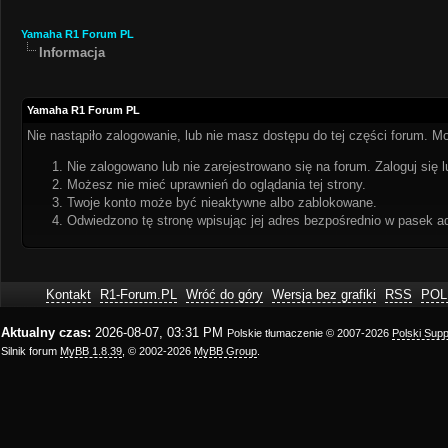
Yamaha R1 Forum PL
Informacja
Yamaha R1 Forum PL
Nie nastąpiło zalogowanie, lub nie masz dostępu do tej części forum. Mo
Nie zalogowano lub nie zarejestrowano się na forum. Zaloguj się l
Możesz nie mieć uprawnień do oglądania tej strony.
Twoje konto może być nieaktywne albo zablokowane.
Odwiedzono tę stronę wpisując jej adres bezpośrednio w pasek a
Kontakt
R1-Forum.PL
Wróć do góry
Wersja bez grafiki
RSS
POL
Aktualny czas:
2026-08-07, 03:31 PM
Polskie tłumaczenie © 2007-2026
Polski Sup
Silnik forum
MyBB 1.8.39
, © 2002-2026
MyBB Group
.