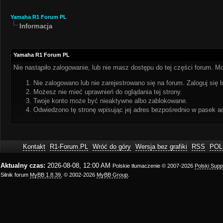
Yamaha R1 Forum PL
Informacja
Yamaha R1 Forum PL
Nie nastąpiło zalogowanie, lub nie masz dostępu do tej części forum. Mo
Nie zalogowano lub nie zarejestrowano się na forum. Zaloguj się l
Możesz nie mieć uprawnień do oglądania tej strony.
Twoje konto może być nieaktywne albo zablokowane.
Odwiedzono tę stronę wpisując jej adres bezpośrednio w pasek a
Kontakt
R1-Forum.PL
Wróć do góry
Wersja bez grafiki
RSS
POL
Aktualny czas:
2026-08-08, 12:00 AM
Polskie tłumaczenie © 2007-2026
Polski Sup
Silnik forum
MyBB 1.8.39
, © 2002-2026
MyBB Group
.