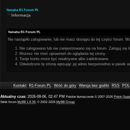
Yamaha R1 Forum PL
Informacja
Yamaha R1 Forum PL
Nie nastąpiło zalogowanie, lub nie masz dostępu do tej części forum. Mo
Nie zalogowano lub nie zarejestrowano się na forum. Zaloguj się l
Możesz nie mieć uprawnień do oglądania tej strony.
Twoje konto może być nieaktywne albo zablokowane.
Odwiedzono tę stronę wpisując jej adres bezpośrednio w pasek a
Kontakt
R1-Forum.PL
Wróć do góry
Wersja bez grafiki
RSS
POL
Aktualny czas:
2026-08-06, 02:47 PM
Polskie tłumaczenie © 2007-2026
Polski Sup
Silnik forum
MyBB 1.8.39
, © 2002-2026
MyBB Group
.