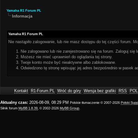
Yamaha R1 Forum PL
Informacja
Yamaha R1 Forum PL
Nie nastąpiło zalogowanie, lub nie masz dostępu do tej części forum. Mo
Nie zalogowano lub nie zarejestrowano się na forum. Zaloguj się l
Możesz nie mieć uprawnień do oglądania tej strony.
Twoje konto może być nieaktywne albo zablokowane.
Odwiedzono tę stronę wpisując jej adres bezpośrednio w pasek a
Kontakt
R1-Forum.PL
Wróć do góry
Wersja bez grafiki
RSS
POL
Aktualny czas:
2026-08-09, 08:29 PM
Polskie tłumaczenie © 2007-2026
Polski Sup
Silnik forum
MyBB 1.8.39
, © 2002-2026
MyBB Group
.