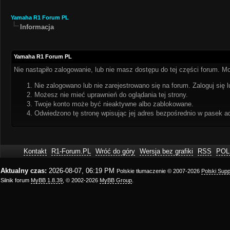
Yamaha R1 Forum PL
Informacja
Yamaha R1 Forum PL
Nie nastąpiło zalogowanie, lub nie masz dostępu do tej części forum. Mo
Nie zalogowano lub nie zarejestrowano się na forum. Zaloguj się l
Możesz nie mieć uprawnień do oglądania tej strony.
Twoje konto może być nieaktywne albo zablokowane.
Odwiedzono tę stronę wpisując jej adres bezpośrednio w pasek a
Kontakt
R1-Forum.PL
Wróć do góry
Wersja bez grafiki
RSS
POL
Aktualny czas:
2026-08-07, 06:19 PM
Polskie tłumaczenie © 2007-2026
Polski Sup
Silnik forum
MyBB 1.8.39
, © 2002-2026
MyBB Group
.