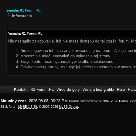
Yamaha R1 Forum PL
Informacja
Yamaha R1 Forum PL
Nie nastąpiło zalogowanie, lub nie masz dostępu do tej części forum. Mo
Nie zalogowano lub nie zarejestrowano się na forum. Zaloguj się l
Możesz nie mieć uprawnień do oglądania tej strony.
Twoje konto może być nieaktywne albo zablokowane.
Odwiedzono tę stronę wpisując jej adres bezpośrednio w pasek a
Kontakt
R1-Forum.PL
Wróć do góry
Wersja bez grafiki
RSS
POL
Aktualny czas:
2026-08-08, 06:28 PM
Polskie tłumaczenie © 2007-2026
Polski Sup
Silnik forum
MyBB 1.8.39
, © 2002-2026
MyBB Group
.