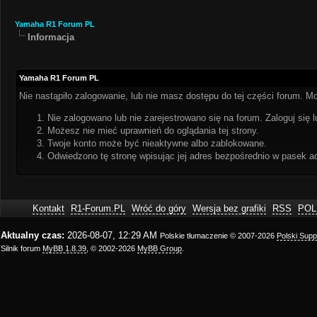
Yamaha R1 Forum PL
Informacja
Yamaha R1 Forum PL
Nie nastąpiło zalogowanie, lub nie masz dostępu do tej części forum. Mo
Nie zalogowano lub nie zarejestrowano się na forum. Zaloguj się l
Możesz nie mieć uprawnień do oglądania tej strony.
Twoje konto może być nieaktywne albo zablokowane.
Odwiedzono tę stronę wpisując jej adres bezpośrednio w pasek a
Kontakt
R1-Forum.PL
Wróć do góry
Wersja bez grafiki
RSS
POL
Aktualny czas:
2026-08-07, 12:29 AM
Polskie tłumaczenie © 2007-2026
Polski Sup
Silnik forum
MyBB 1.8.39
, © 2002-2026
MyBB Group
.