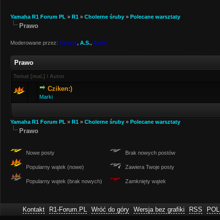
Yamaha R1 Forum PL
»
R1
»
Cholerne śruby
»
Polecane warsztaty
Prawo
Moderowane przez:
Koczis
,
A.S.
,
Kafel
Prawo
Temat
[
mal.
]
/
Autor
Cziken:)
Marki
Yamaha R1 Forum PL
»
R1
»
Cholerne śruby
»
Polecane warsztaty
Prawo
Nowe posty
Brak nowych postów
Popularny wątek (nowe)
Zawiera Twoje posty
Popularny wątek (brak nowych)
Zamknięty wątek
Kontakt
R1-Forum.PL
Wróć do góry
Wersja bez grafiki
RSS
POL