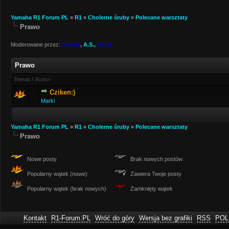
Yamaha R1 Forum PL
»
R1
»
Cholerne śruby
»
Polecane warsztaty
Prawo
Moderowane przez:
Koczis
,
A.S.
,
Kafel
Prawo
Temat
/
Autor
Cziken:)
Marki
Yamaha R1 Forum PL
»
R1
»
Cholerne śruby
»
Polecane warsztaty
Prawo
Nowe posty
Brak nowych postów
Popularny wątek (nowe)
Zawiera Twoje posty
Popularny wątek (brak nowych)
Zamknięty wątek
Kontakt
R1-Forum.PL
Wróć do góry
Wersja bez grafiki
RSS
POL