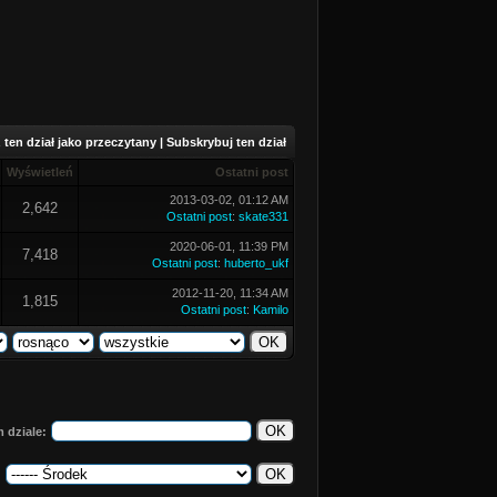
ten dział jako przeczytany
|
Subskrybuj ten dział
Wyświetleń
Ostatni post
2013-03-02, 01:12 AM
2,642
Ostatni post
:
skate331
2020-06-01, 11:39 PM
7,418
Ostatni post
:
huberto_ukf
2012-11-20, 11:34 AM
1,815
Ostatni post
:
Kamilo
 dziale:
: