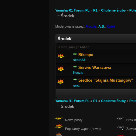
Yamaha R1 Forum PL
»
R1
»
Cholerne śruby
»
Pol
Środek
Moderowane przez:
Koczis
,
A.S.
,
Kafel
Środek
Temat
[
mal.
]
/
Autor
Bikespa
skate331
Serwis Warszawa
Koczis
Siedlce "Stajnia Mustangow"
qraz
Yamaha R1 Forum PL
»
R1
»
Cholerne śruby
»
Pol
Środek
Nowe posty
Brak n
Popularny wątek (nowe)
Zawier