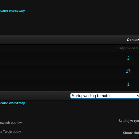
ecane warsztaty
Oznacz 
Odpowiedzi
2
17
1
ecane warsztaty
Szukaj w tym
owych postów
a Twoje posty
Skocz do