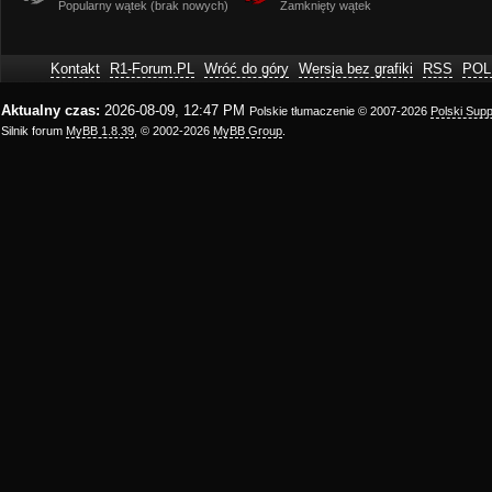
Popularny wątek (brak nowych)
Zamknięty wątek
Kontakt
R1-Forum.PL
Wróć do góry
Wersja bez grafiki
RSS
POL
Aktualny czas:
2026-08-09, 12:47 PM
Polskie tłumaczenie © 2007-2026
Polski Sup
Silnik forum
MyBB 1.8.39
, © 2002-2026
MyBB Group
.