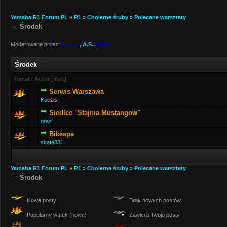
Yamaha R1 Forum PL
»
R1
»
Cholerne śruby
»
Polecane warsztaty
Środek
Moderowane przez:
Koczis
,
A.S.
,
Kafel
Środek
Temat
/
Autor
[
mal.
]
Serwis Warszawa
Koczis
Siedlce "Stajnia Mustangow"
qraz
Bikespa
skate331
Yamaha R1 Forum PL
»
R1
»
Cholerne śruby
»
Polecane warsztaty
Środek
Nowe posty
Brak nowych postów
Popularny wątek (nowe)
Zawiera Twoje posty