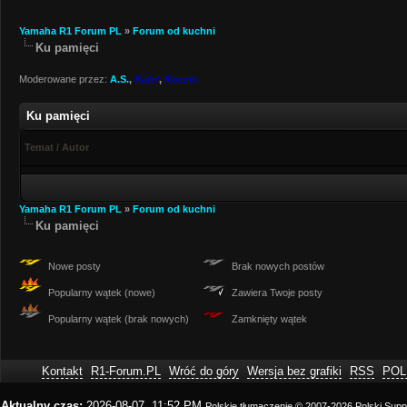
Yamaha R1 Forum PL
»
Forum od kuchni
Ku pamięci
Moderowane przez:
A.S.
,
Kafel
,
Koczis
Ku pamięci
Temat
/
Autor
Yamaha R1 Forum PL
»
Forum od kuchni
Ku pamięci
Nowe posty
Brak nowych postów
Popularny wątek (nowe)
Zawiera Twoje posty
Popularny wątek (brak nowych)
Zamknięty wątek
Kontakt
R1-Forum.PL
Wróć do góry
Wersja bez grafiki
RSS
POL
Aktualny czas:
2026-08-07, 11:52 PM
Polskie tłumaczenie © 2007-2026
Polski Sup