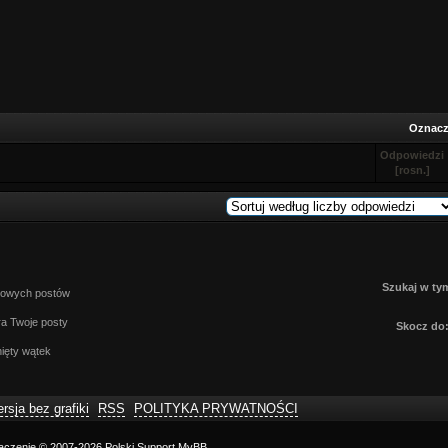
Oznacz 
Odpowiedzi
[
rosn.
]
Szukaj w tym
owych postów
a Twoje posty
Skocz do
ęty wątek
rsja bez grafiki
RSS
POLITYKA PRYWATNOŚCI
maczenie © 2007-2026
Polski Support MyBB