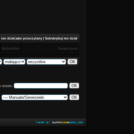
ten dział jako przeczytany
|
Subskrybuj ten dział
Wyświetleń
Ostatni post
 dziale:
: