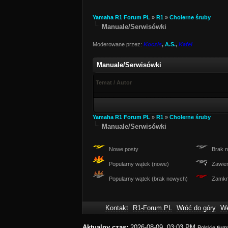
Yamaha R1 Forum PL
»
R1
»
Cholerne śruby
Manuale/Serwisówki
Moderowane przez:
Koczis
,
A.S.
,
Kafel
Manuale/Serwisówki
Temat
/
Autor
Yamaha R1 Forum PL
»
R1
»
Cholerne śruby
Manuale/Serwisówki
Nowe posty
Brak n
Popularny wątek (nowe)
Zawier
Popularny wątek (brak nowych)
Zamkni
Kontakt
R1-Forum.PL
Wróć do góry
We
Aktualny czas:
2026-08-09, 03:03 PM
Polskie tłu