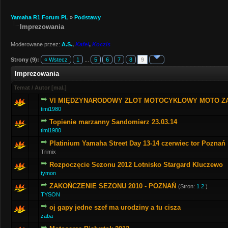
Yamaha R1 Forum PL
»
Podstawy
Imprezowania
Moderowane przez:
A.S.
,
Kafel
,
Koczis
Strony (9):
« Wstecz
1
...
5
6
7
8
9
Imprezowania
Temat
/
Autor
[
mal.
]
VI MIĘDZYNARODOWY ZLOT MOTOCYKLOWY MOTO Z
timi1980
Topienie marzanny Sandomierz 23.03.14
timi1980
Platinium Yamaha Street Day 13-14 czerwiec tor Poznań
Trimix
Rozpoczęcie Sezonu 2012 Lotnisko Stargard Kluczewo
tymon
ZAKOŃCZENIE SEZONU 2010 - POZNAŃ
(Stron:
1
2
)
TYSON
oj gapy jedne szef ma urodziny a tu cisza
żaba