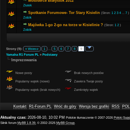
Motoserce Białystok 2012
Ziutek
Spotkanie Forumowe- Tor Stary Kisielin
(Stron:
1
2
3
4
...
7
)
Zołzik
Majówka 1-go 2-go na torze w Kisielinie ?
(Stron:
1
2
)
Zołzik
Strony (9):
« Wstecz
1
...
5
6
7
8
9
Yamaha R1 Forum PL
»
Podstawy
Imprezowania
Nowe posty
Brak nowych postów
Popularny wątek (nowe)
Zawiera Twoje posty
Popularny wątek (brak nowych)
Zamknięty wątek
Kontakt
R1-Forum.PL
Wróć do góry
Wersja bez grafiki
RSS
POL
Aktualny czas:
2026-08-10, 10:02 PM
Polskie tłumaczenie © 2007-2026
Polski Sup
Silnik forum
MyBB 1.8.39
, © 2002-2026
MyBB Group
.