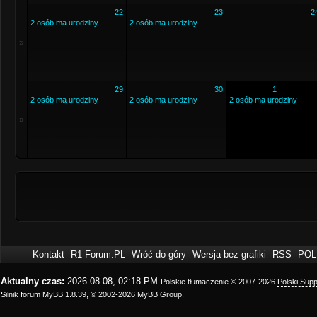
22
23
2
2 osób ma urodziny
2 osób ma urodziny
»
29
30
1
2 osób ma urodziny
2 osób ma urodziny
2 osób ma urodziny
»
Kontakt
R1-Forum.PL
Wróć do góry
Wersja bez grafiki
RSS
POL
Aktualny czas:
2026-08-08, 02:18 PM
Polskie tłumaczenie © 2007-2026
Polski Sup
Silnik forum
MyBB 1.8.39
, © 2002-2026
MyBB Group
.