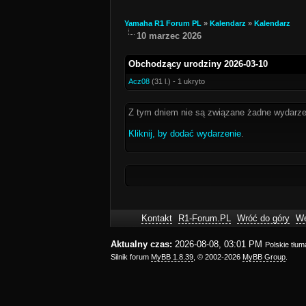
Yamaha R1 Forum PL
»
Kalendarz
»
Kalendarz
10 marzec 2026
Obchodzący urodziny 2026-03-10
Acz08
(31 l.) - 1 ukryto
Z tym dniem nie są związane żadne wydarze
Kliknij, by dodać wydarzenie
.
Kontakt
R1-Forum.PL
Wróć do góry
We
Aktualny czas:
2026-08-08, 03:01 PM
Polskie tłu
Silnik forum
MyBB 1.8.39
, © 2002-2026
MyBB Group
.