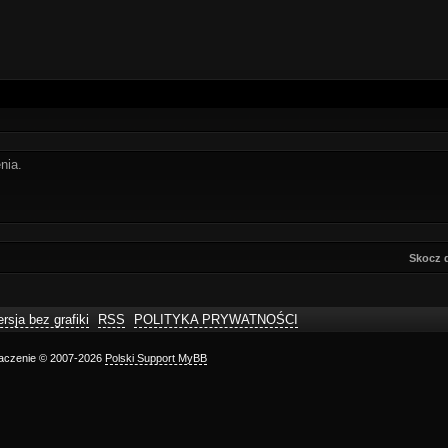
nia.
Skocz 
rsja bez grafiki
RSS
POLITYKA PRYWATNOŚCI
maczenie © 2007-2026
Polski Support MyBB