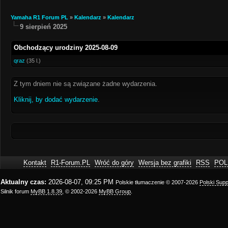
Yamaha R1 Forum PL
»
Kalendarz
»
Kalendarz
9 sierpień 2025
Obchodzący urodziny 2025-08-09
qraz
(35 l.)
Z tym dniem nie są związane żadne wydarzenia.
Kliknij, by dodać wydarzenie
.
Kontakt
R1-Forum.PL
Wróć do góry
Wersja bez grafiki
RSS
POL
Aktualny czas:
2026-08-07, 09:25 PM
Polskie tłumaczenie © 2007-2026
Polski Sup
Silnik forum
MyBB 1.8.39
, © 2002-2026
MyBB Group
.