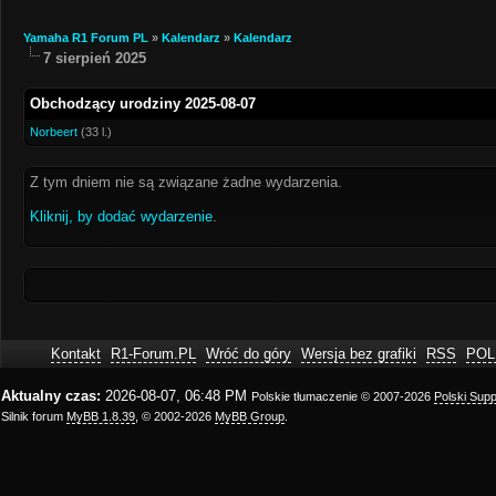
Yamaha R1 Forum PL
»
Kalendarz
»
Kalendarz
7 sierpień 2025
Obchodzący urodziny 2025-08-07
Norbeert
(33 l.)
Z tym dniem nie są związane żadne wydarzenia.
Kliknij, by dodać wydarzenie
.
Kontakt
R1-Forum.PL
Wróć do góry
Wersja bez grafiki
RSS
POL
Aktualny czas:
2026-08-07, 06:48 PM
Polskie tłumaczenie © 2007-2026
Polski Sup
Silnik forum
MyBB 1.8.39
, © 2002-2026
MyBB Group
.