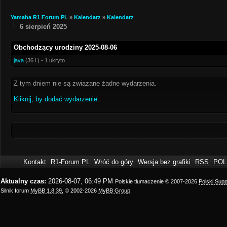
Yamaha R1 Forum PL
»
Kalendarz
»
Kalendarz
6 sierpień 2025
Obchodzący urodziny 2025-08-06
java
(36 l.) - 1 ukryto
Z tym dniem nie są związane żadne wydarzenia.
Kliknij, by dodać wydarzenie
.
Kontakt
R1-Forum.PL
Wróć do góry
Wersja bez grafiki
RSS
POL
Aktualny czas:
2026-08-07, 06:49 PM
Polskie tłumaczenie © 2007-2026
Polski Sup
Silnik forum
MyBB 1.8.39
, © 2002-2026
MyBB Group
.