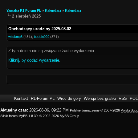
Yamaha R1 Forum PL
»
Kalendarz
»
Kalendarz
2 sierpień 2025
Obchodzący urodziny 2025-08-02
witekmp3
(43 l.),
beduin929
(37 l.)
Z tym dniem nie są związane żadne wydarzenia.
Kliknij, by dodać wydarzenie
.
Kontakt
R1-Forum.PL
Wróć do góry
Wersja bez grafiki
RSS
POL
Aktualny czas:
2026-08-06, 09:22 PM
Polskie tłumaczenie © 2007-2026
Polski Sup
Silnik forum
MyBB 1.8.39
, © 2002-2026
MyBB Group
.