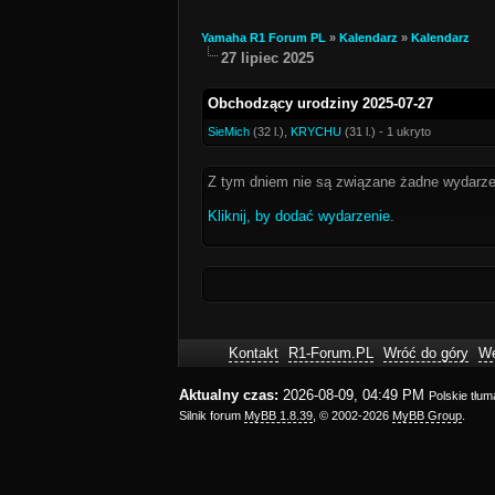
Yamaha R1 Forum PL
»
Kalendarz
»
Kalendarz
27 lipiec 2025
Obchodzący urodziny 2025-07-27
SieMich
(32 l.),
KRYCHU
(31 l.) - 1 ukryto
Z tym dniem nie są związane żadne wydarze
Kliknij, by dodać wydarzenie
.
Kontakt
R1-Forum.PL
Wróć do góry
We
Aktualny czas:
2026-08-09, 04:49 PM
Polskie tłu
Silnik forum
MyBB 1.8.39
, © 2002-2026
MyBB Group
.