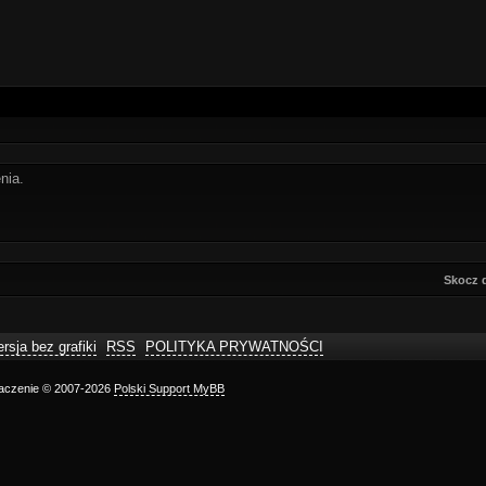
nia.
Skocz 
rsja bez grafiki
RSS
POLITYKA PRYWATNOŚCI
maczenie © 2007-2026
Polski Support MyBB