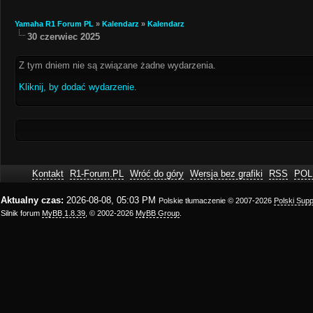
Yamaha R1 Forum PL
»
Kalendarz
»
Kalendarz
30 czerwiec 2025
Z tym dniem nie są związane żadne wydarzenia.
Kliknij, by dodać wydarzenie
.
Kontakt
R1-Forum.PL
Wróć do góry
Wersja bez grafiki
RSS
POL
Aktualny czas:
2026-08-08, 05:03 PM
Polskie tłumaczenie © 2007-2026
Polski Sup
Silnik forum
MyBB 1.8.39
, © 2002-2026
MyBB Group
.