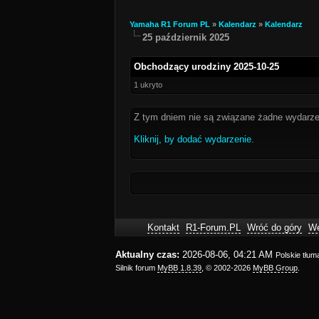
Yamaha R1 Forum PL
»
Kalendarz
»
Kalendarz
25 październik 2025
Obchodzący urodziny 2025-10-25
1 ukryto
Z tym dniem nie są związane żadne wydarze
Kliknij, by dodać wydarzenie
.
Kontakt
R1-Forum.PL
Wróć do góry
We
Aktualny czas:
2026-08-06, 04:21 AM
Polskie tłu
Silnik forum
MyBB 1.8.39
, © 2002-2026
MyBB Group
.