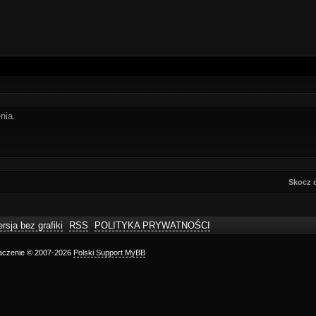
nia.
Skocz 
rsja bez grafiki
RSS
POLITYKA PRYWATNOŚCI
maczenie © 2007-2026
Polski Support MyBB