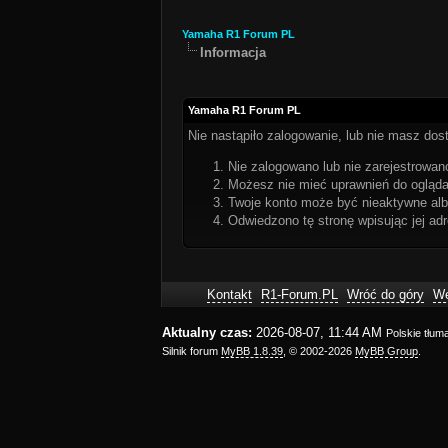
Yamaha R1 Forum PL
Informacja
Yamaha R1 Forum PL
Nie nastąpiło zalogowanie, lub nie masz dost
Nie zalogowano lub nie zarejestrowano
Możesz nie mieć uprawnień do oglądan
Twoje konto może być nieaktywne al
Odwiedzono tę stronę wpisując jej ad
Kontakt
R1-Forum.PL
Wróć do góry
We
Aktualny czas:
2026-08-07, 11:44 AM
Polskie tłu
Silnik forum
MyBB 1.8.39
, © 2002-2026
MyBB Group
.