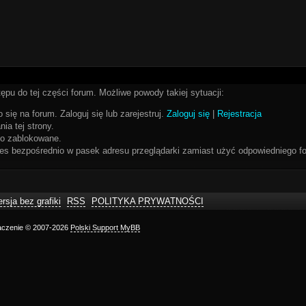
ępu do tej części forum. Możliwe powody takiej sytuacji:
 się na forum. Zaloguj się lub zarejestruj.
Zaloguj się
|
Rejestracja
ia tej strony.
bo zablokowane.
res bezpośrednio w pasek adresu przeglądarki zamiast użyć odpowiedniego fo
rsja bez grafiki
RSS
POLITYKA PRYWATNOŚCI
maczenie © 2007-2026
Polski Support MyBB