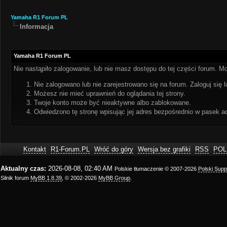
Yamaha R1 Forum PL
Informacja
Yamaha R1 Forum PL
Nie nastąpiło zalogowanie, lub nie masz dostępu do tej części forum. Mo
Nie zalogowano lub nie zarejestrowano się na forum. Zaloguj się l
Możesz nie mieć uprawnień do oglądania tej strony.
Twoje konto może być nieaktywne albo zablokowane.
Odwiedzono tę stronę wpisując jej adres bezpośrednio w pasek a
Kontakt
R1-Forum.PL
Wróć do góry
Wersja bez grafiki
RSS
POL
Aktualny czas:
2026-08-08, 02:40 AM
Polskie tłumaczenie © 2007-2026
Polski Sup
Silnik forum
MyBB 1.8.39
, © 2002-2026
MyBB Group
.