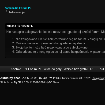
Yamaha R1 Forum PL
Informacja
Yamaha R1 Forum PL
Nie nastąpiło zalogowanie, lub nie masz dostępu do tej części forum. Mo
Nie zalogowano lub nie zarejestrowano się na forum. Zaloguj się l
Możesz nie mieć uprawnień do oglądania tej strony.
Twoje konto może być nieaktywne albo zablokowane.
Odwiedzono tę stronę wpisując jej adres bezpośrednio w pasek a
Kontakt
R1-Forum.PL
Wróć do góry
Wersja bez grafiki
RSS
POL
Aktualny czas:
2026-08-06, 07:40 PM
Polskie tłumaczenie © 2007-2026
Polski Sup
Silnik forum
MyBB 1.8.39
, © 2002-2026
MyBB Group
.