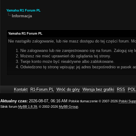
Yamaha R1 Forum PL
Informacja
Yamaha R1 Forum PL
Nie nastąpiło zalogowanie, lub nie masz dostępu do tej części forum. Mo
Nie zalogowano lub nie zarejestrowano się na forum. Zaloguj się l
Możesz nie mieć uprawnień do oglądania tej strony.
Twoje konto może być nieaktywne albo zablokowane.
Odwiedzono tę stronę wpisując jej adres bezpośrednio w pasek a
Kontakt
R1-Forum.PL
Wróć do góry
Wersja bez grafiki
RSS
POL
Aktualny czas:
2026-08-07, 06:16 AM
Polskie tłumaczenie © 2007-2026
Polski Sup
Silnik forum
MyBB 1.8.39
, © 2002-2026
MyBB Group
.