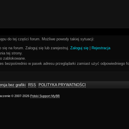
ępu do tej części forum. Możliwe powody takiej sytuacji:
 się na forum. Zaloguj się lub zarejestruj.
Zaloguj się
|
Rejestracja
ia tej strony.
bo zablokowane.
res bezpośrednio w pasek adresu przeglądarki zamiast użyć odpowiedniego fo
rsja bez grafiki
RSS
POLITYKA PRYWATNOŚCI
maczenie © 2007-2026
Polski Support MyBB