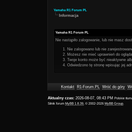
Yamaha R1 Forum PL
Informacja
Yamaha R1 Forum PL
Nie nastąpiło zalogowanie, lub nie masz dost
Nie zalogowano lub nie zarejestrowano
Możesz nie mieć uprawnień do oglądan
Twoje konto może być nieaktywne al
Odwiedzono tę stronę wpisując jej ad
Kontakt
R1-Forum.PL
Wróć do góry
We
Aktualny czas:
2026-08-07, 08:43 PM
Polskie tłu
Silnik forum
MyBB 1.8.39
, © 2002-2026
MyBB Group
.