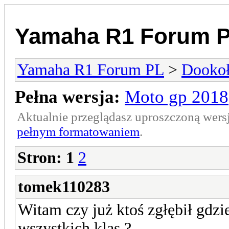
Yamaha R1 Forum 
Yamaha R1 Forum PL
>
Dookoł
Pełna wersja:
Moto gp 2018
Aktualnie przeglądasz uproszczoną wers
pełnym formatowaniem
.
Stron:
1
2
tomek110283
Witam czy już ktoś zgłębił gdz
wszystkich klas ?