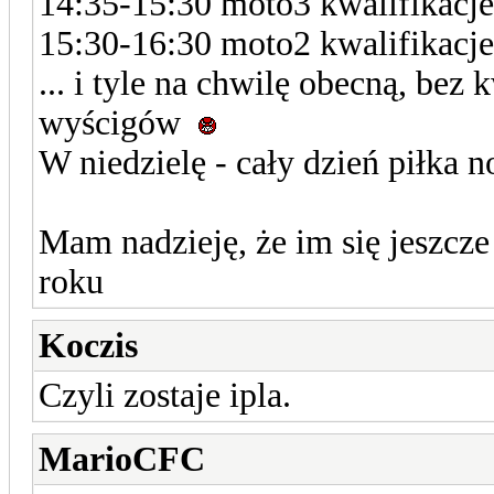
14:35-15:30 moto3 kwalifikacje
15:30-16:30 moto2 kwalifikacje
... i tyle na chwilę obecną, bez
wyścigów
W niedzielę - cały dzień piłka 
Mam nadzieję, że im się jeszcz
roku
Koczis
Czyli zostaje ipla.
MarioCFC