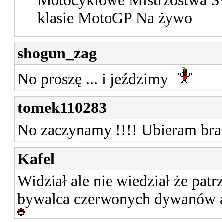
Motocyklowe Mistrzostwa Św
klasie MotoGP Na żywo
shogun_zag
No proszę ... i jeździmy
tomek110283
No zaczynamy !!!! Ubieram brat
Kafel
Widział ale nie wiedział że patr
bywalca czerwonych dywanów a 