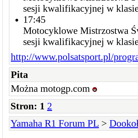
sesji kwalifikacyjnej w kla
17:45
Motocyklowe Mistrzostwa Świ
sesji kwalifikacyjnej w kla
http://www.polsatsport.pl/progr
Pita
Można motogp.com
Stron:
1
2
Yamaha R1 Forum PL
>
Dookoł