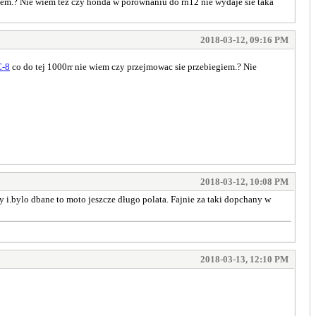
iem.? Nie wiem tez czy honda w porownaniu do rn12 nie wydaje sie taka
2018-03-12, 09:16 PM
C-8
co do tej 1000rr nie wiem czy przejmowac sie przebiegiem.? Nie
2018-03-12, 10:08 PM
 i.bylo dbane to moto jeszcze długo polata. Fajnie za taki dopchany w
2018-03-13, 12:10 PM