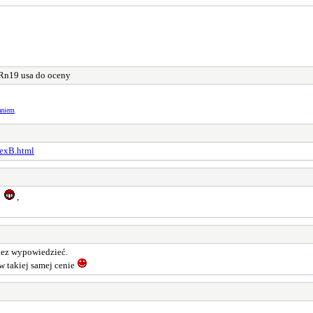
Rn19 usa do oceny
aniem
.
CexB.html
ić
,
iez wypowiedzieć.
w takiej samej cenie