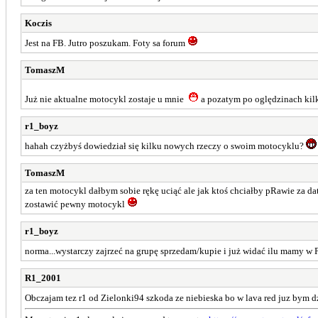
Koczis
Jest na FB. Jutro poszukam. Foty sa forum
TomaszM
Już nie aktualne motocykl zostaje u mnie
a pozatym po oględzinach kilk
r1_boyz
hahah czyżbyś dowiedział się kilku nowych rzeczy o swoim motocyklu?
TomaszM
za ten motocykl dałbym sobie rękę uciąć ale jak ktoś chciałby pRawie za dat
zostawić pewny motocykl
r1_boyz
norma...wystarczy zajrzeć na grupę sprzedam/kupie i już widać ilu mamy w
R1_2001
Obczajam tez r1 od Zielonki94 szkoda ze niebieska bo w lava red juz bym 