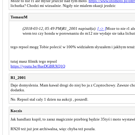
Moze to nie r1 ale mysle jeszcze nad tym moto.
https://www.otomoto.pl/ofer
lichutka? Chodzi mi wizualnie. Nigdy nie mialem okazji jezdzic
TomaszM
(2018-03-12, 05:49 PM)
R1_2001 napisał(a):
[ -> ]
Moze to nie r1 al
wiem tez czy honda w porownaniu do rn12 nie wydaje sie taka lichu
tego repsol mogę Tobie polecić w 100% widziałem słyszałem i jakbym teraż
tutaj masz filmik tego repsol
https://youtu.be/8ueDGBRXQ1Q
R1_2001
Daje domyslenia. Mam kawal drogi do niej bo ja z Częstochowy. Zawsze chci
dodatku.
No. Repsol stal caly 1 dzien na aukcji , poszedl.
Koczis
Jak handlarz kupił, to zaraz magicznie przebieg będzie 35tyś i moto wystaw
RN20 też już jest archiwalna, więc chyba też poszła.