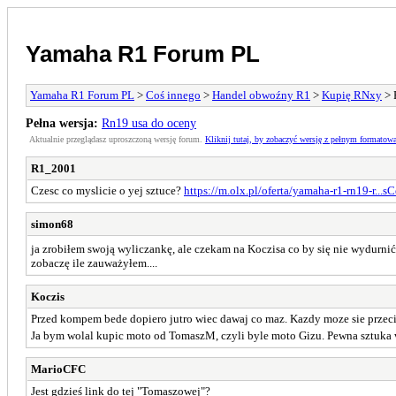
Yamaha R1 Forum PL
Yamaha R1 Forum PL
>
Coś innego
>
Handel obwoźny R1
>
Kupię RNxy
> 
Pełna wersja:
Rn19 usa do oceny
Aktualnie przeglądasz uproszczoną wersję forum.
Kliknij tutaj, by zobaczyć wersję z pełnym formatow
R1_2001
Czesc co myslicie o yej sztuce?
https://m.olx.pl/oferta/yamaha-r1-rn19-r...s
simon68
ja zrobiłem swoją wyliczankę, ale czekam na Koczisa co by się nie wydurn
zobaczę ile zauważyłem....
Koczis
Przed kompem bede dopiero jutro wiec dawaj co maz. Kazdy moze sie przec
Ja bym wolal kupic moto od TomaszM, czyli byle moto Gizu. Pewna sztuka 
MarioCFC
Jest gdzieś link do tej "Tomaszowej"?