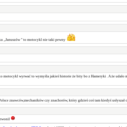
u ,,Januszów " to motocykl nie taki pewny
o motocykl wyrwać to wymyśla jakieś historie że bity bo z Hameryki . A że udało m
 Polsce znawców,mechaników czy znachorów, który gdzieś coś tam kiedyś usłyszał 
dzwonil