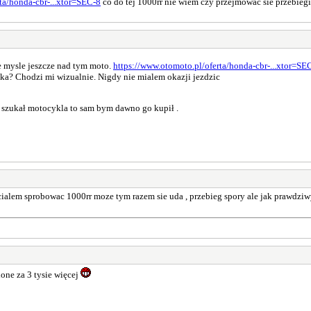
ta/honda-cbr-...xtor=SEC-8
co do tej 1000rr nie wiem czy przejmowac sie przebieg
e mysle jeszcze nad tym moto.
https://www.otomoto.pl/oferta/honda-cbr-...xtor=SE
tka? Chodzi mi wizualnie. Nigdy nie mialem okazji jezdzic
 szukał motocykla to sam bym dawno go kupił .
alem sprobowac 1000rr moze tym razem sie uda , przebieg spory ale jak prawdziwy
ione za 3 tysie więcej